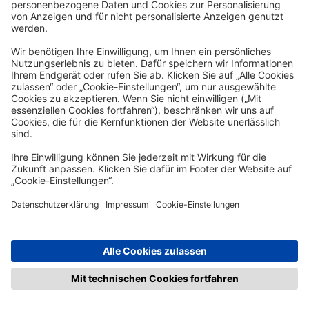
XIV. Schlussbestimmungen
1. Es gilt ausschließlich das Recht der
Bundesrepublik Deutschland unter
Ausschluss des UN-Kaufrechts (CISG) sowie
unter Ausschluss der Anknüpfungsnormen
des Internationalen Privatrechts.
2. Ausschließlicher Gerichtsstand für alle
Streitigkeiten aus den mit der Schülerhilfe
geschlossenen Verträgen ist Gelsenkirchen,
wenn der Kunde Kaufmann, eine juristische
Person des öffentlichen Rechts oder ein
öffentlich-rechtliches Sondervermögen ist.
Ansonsten gelten die gesetzlichen
Gerichtsstände.
3. Nebenabreden bestehen nicht.
Änderungen und Ergänzungen sowie die