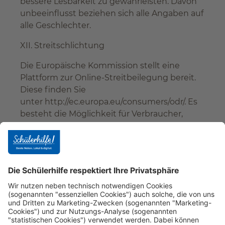
bessere Lesbarkeit zu gewährleisten. Davon
unbeeinflusst beziehen sich alle Angaben auf
alle Geschlechter.
XII. Streitschlichtung
Die Europäische Kommission stellt eine
Plattform zur Online-Streitbeilegung bereit.
Diese finden Sie
unter http://ec.europa.eu/consumers/odr/. Es
besteht die Möglichkeit für Verbraucher,
diese Plattform für die Beilegung etwaiger
Streitigkeiten zu nutzen.
XIII. Alternative Streibeilegung
Die Schülerhilfe GmbH & Co. KG ist weder
bereit noch verpflichtet, an
Streitbeilegungsverfahren vor einer
Verbraucherschlichtungsstelle teilzunehmen.